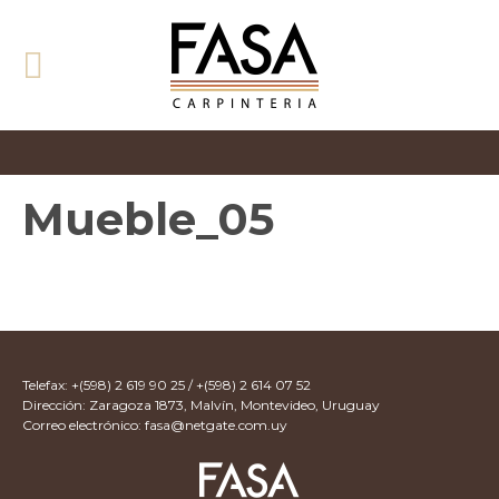
Mueble_05
Telefax: +(598) 2 619 90 25 / +(598) 2 614 07 52
Dirección: Zaragoza 1873, Malvín, Montevideo, Uruguay
Correo electrónico:
fasa@netgate.com.uy